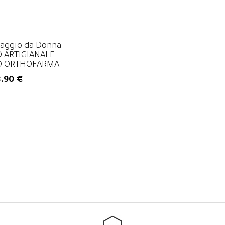
Faggio da Donna
Faggio da Donna
 ARTIGIANALE
 ARTIGIANALE
O ORTHOFARMA
O ORTHOFARMA
8.90 €
8.90 €