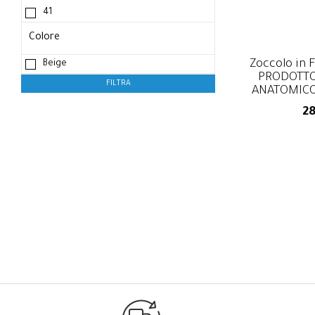
41
Colore
Zoccolo in 
Zoccolo in 
Beige
PRODOTTO
PRODOTTO
ANATOMIC
ANATOMIC
2
2