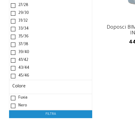
27/28
29/30
31/32
Doposci BIM
Doposci BI
33/34
IN
35/36
44
44
37/38
39/40
41/42
43/44
45/46
Colore
Fuxia
Nero