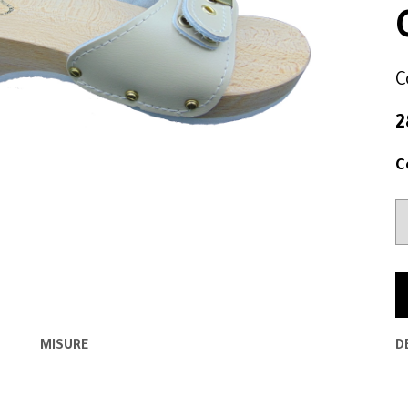
C
2
C
MISURE
D