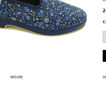
C
2
C
MISURE
D