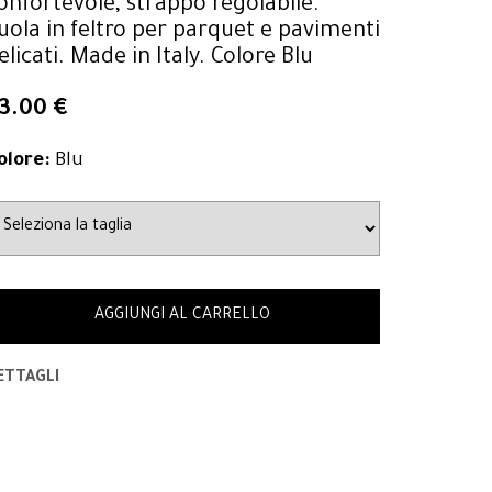
onfortevole, strappo regolabile.
uola in feltro per parquet e pavimenti
elicati. Made in Italy. Colore Blu
3.00 €
olore:
Blu
AGGIUNGI AL CARRELLO
ETTAGLI