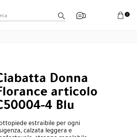
0
Ciabatta Donna
Florance articolo
C50004-4 Blu
ottopiede estraibile per ogni
sigenza, calzata leggera e