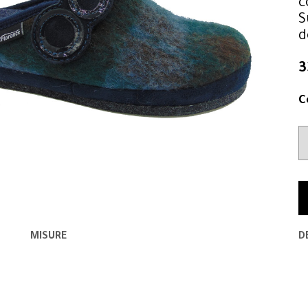
c
S
d
3
C
MISURE
D